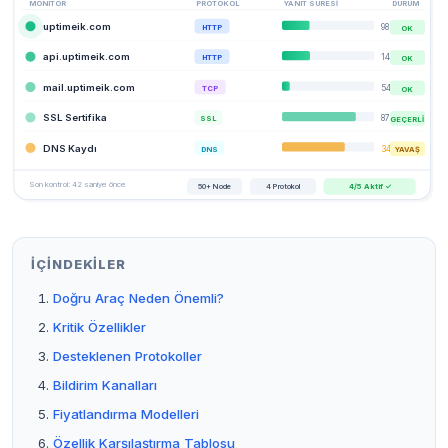
MONITOR
PROTOKOL
YANIT SÜRESİ
DURUM
uptimeik.com
98ms
HTTP
OK
api.uptimeik.com
143ms
HTTP
OK
mail.uptimeik.com
54ms
TCP
OK
SSL Sertifika
87 gün
SSL
GEÇERLİ
DNS Kaydı
340ms
DNS
YAVAŞ
Son kontrol: 42 saniye önce
50+ Node
4 Protokol
4/5 Aktif ✓
İÇINDEKILER
Doğru Araç Neden Önemli?
Kritik Özellikler
Desteklenen Protokoller
Bildirim Kanalları
Fiyatlandırma Modelleri
Özellik Karşılaştırma Tablosu