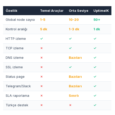
Özellik
Temel Araçlar
Orta Seviye
UptimeIK
Global node sayısı
1-5
10-20
50+
Kontrol aralığı
5 dk
1-3 dk
1 dk
HTTP izleme
✓
✓
✓
TCP izleme
✗
✓
✓
DNS izleme
✗
Bazıları
✓
SSL izleme
✗
✓
✓
Status page
✗
Bazıları
✓
Telegram/Slack
✗
Bazıları
✓
SLA raporlama
✗
Sınırlı
✓
Türkçe destek
✗
✗
✓