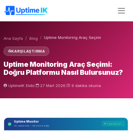
Uptime Monitoring Araç Seçimi
Ana Sayfa
Blog
KARŞILAŞTIRMA
Uptime Monitoring Araç Seçimi:
Doğru Platformu Nasıl Bulursunuz?
UptimeIK Ekibi
|
27 Mart 2026
|
9 dakika okuma
Uptime Monitor
TÜM AKTIF
50+ global node • 1dk kontrol aralığı