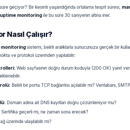
üre geçiyor? Bir kesinti yaşandığında ortalama tespit süresi,
man
 uptime monitoring
ile bu süre 30 saniyenin altına iner.
r Nasıl Çalışır?
 monitoring
sistemi, belirli aralıklarla sunucunuza gerçek bir kullan
nokta ve protokol üzerinden yapılabilir:
olleri:
Web sayfasının doğru durum koduyla (200 OK) yanıt veri
klenebilir.
rolü:
Belirli bir porta TCP bağlantısı açılabilir mi? Veritabanı, SMT
lü:
Domain adına ait DNS kayıtları doğru çözümleniyor mu?
:
Sertifika geçerli mi, ne zaman sona erecek?
ğ üzerinde ulaşılabilir mi?