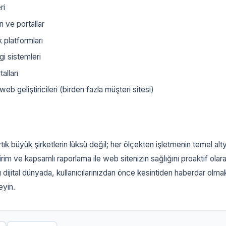
ri
i ve portallar
 platformları
gi sistemleri
alları
eb geliştiricileri (birden fazla müşteri sitesi)
rtık büyük şirketlerin lüksü değil; her ölçekten işletmenin temel alty
dirim ve kapsamlı raporlama ile web sitenizin sağlığını proaktif olara
ijital dünyada, kullanıcılarınızdan önce kesintiden haberdar olmak
eyin.