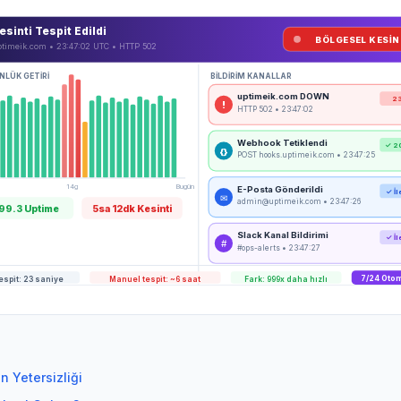
esinti Tespit Edildi
BÖLGESEL KESİN
timeik.com • 23:47:02 UTC • HTTP 502
NLÜK GETİRİ
BİLDİRİM KANALLAR
uptimeik.com DOWN
23
!
HTTP 502 • 23:47:02
Webhook Tetiklendi
✓ 2
{}
POST hooks.uptimeik.com • 23:47:25
14g
Bugün
E-Posta Gönderildi
✓ İl
✉
admin@uptimeik.com • 23:47:26
9.3 Uptime
5sa 12dk Kesinti
Slack Kanal Bildirimi
✓ İl
#
#ops-alerts • 23:47:27
espit: 23 saniye
7/24 Oto
Manuel tespit: ~6 saat
Fark: 999x daha hızlı
 Yetersizliği