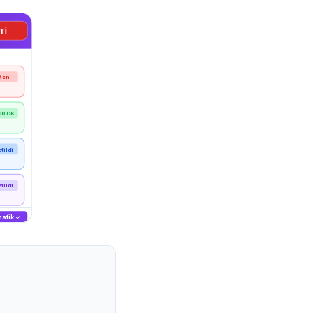
Tİ
 sn
00 OK
etildi
etildi
matik ✓