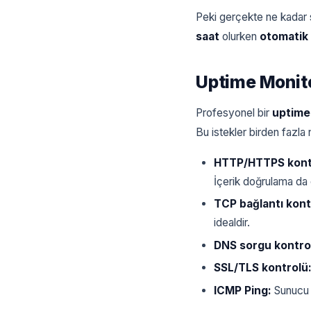
Peki gerçekte ne kadar s
saat
olurken
otomatik
Uptime Monito
Profesyonel bir
uptime
Bu istekler birden fazla 
HTTP/HTTPS kontr
İçerik doğrulama da e
TCP bağlantı kont
idealdir.
DNS sorgu kontro
SSL/TLS kontrolü
ICMP Ping:
Sunucu a