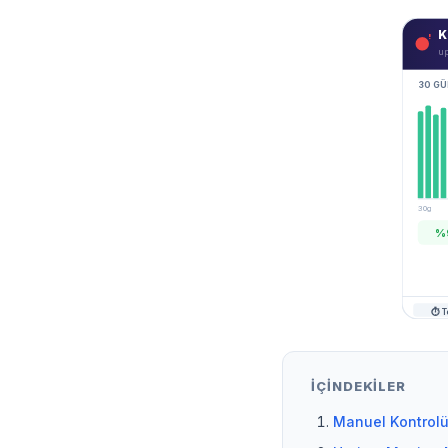
K
!
up
30 GÜ
30g
%9
⏱ T
İÇINDEKILER
Manuel Kontrolün