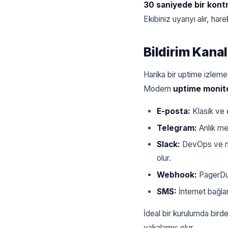
30 saniyede bir kontr
Ekibiniz uyarıyı alır, ha
Bildirim Kanal
Harika bir uptime izleme
Modern
uptime monit
E-posta:
Klasik ve 
Telegram:
Anlık mes
Slack:
DevOps ve müh
olur.
Webhook:
PagerDut
SMS:
İnternet bağlan
İdeal bir kurulumda birde
yakalamış olur.