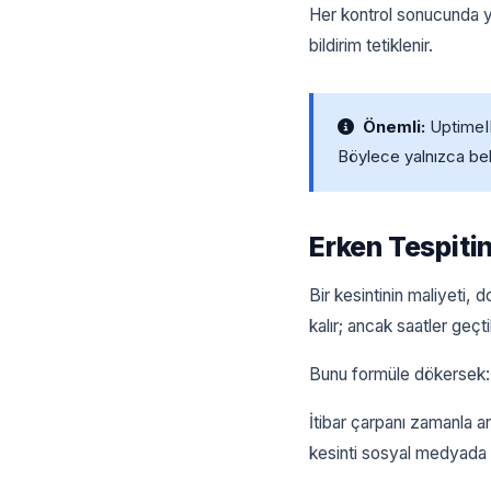
Her kontrol sonucunda ya
bildirim tetiklenir.
Önemli:
UptimeIK
Böylece yalnızca belir
Erken Tespiti
Bir kesintinin maliyeti, 
kalır; ancak saatler geçt
Bunu formüle dökersek
İtibar çarpanı zamanla ar
kesinti sosyal medyada ya