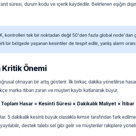
nıt süresi, durum kodu ve içerik kaydedilir. Belirlenen eşiğin dışın
, kontrolleri tek bir noktadan değil 50'den fazla global node'dan g
li bir bölgede yaşanan kesintiler de tespit edilir, yanlış alarm oranı 
n Kritik Önemi
doğrusal olmayan bir artış gösterir. İlk birkaç dakika yönetilirse 
ikçe marka itibarı zararı ve müşteri kaybı katlanarak büyür.
:
Toplam Hasar = Kesinti Süresi × Dakikalık Maliyet × İtibar
tar. 5 dakikalık kesinti büyük olasılıkla kimse tarafından fark edilme
yılabilir, destek talebi sel gibi gelir ve müşteriler rakiplere yöneli