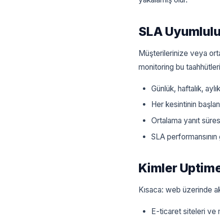
SLA Uyumlulu
Müşterilerinize veya ort
monitoring bu taahhütleri 
Günlük, haftalık, ayl
Her kesintinin başla
Ortalama yanıt süresi
SLA performansının 
Kimler Uptime
Kısaca: web üzerinde akt
E-ticaret siteleri ve