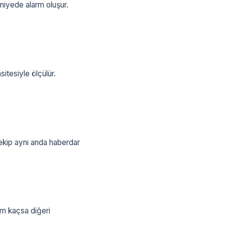
iyede alarm oluşur.
.
itesiyle ölçülür.
ekip aynı anda haberdar
rim kaçsa diğeri