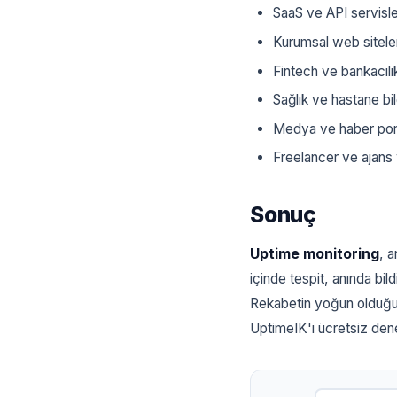
SaaS ve API servisle
Kurumsal web siteler
Fintech ve bankacılık
Sağlık ve hastane bil
Medya ve haber port
Freelancer ve ajans w
Sonuç
Uptime monitoring
, a
içinde tespit, anında bil
Rekabetin yoğun olduğu d
UptimeIK'ı ücretsiz den