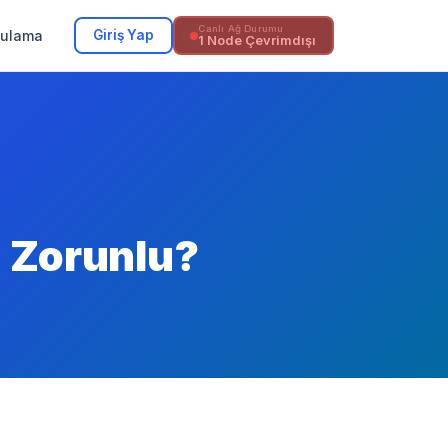
Canlı Ağ Durumu
Giriş Yap
gulama
1 Node Çevrimdışı
n Zorunlu?