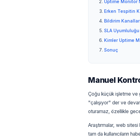
Uptime Monitor N
Erken Tespitin K
Bildirim Kanalla
SLA Uyumluluğu
Kimler Uptime M
Sonuç
Manuel Kontro
Çoğu küçük işletme ve gel
"çalışıyor" der ve devam
oturamaz, özellikle gec
Araştırmalar, web sitesi
tam da kullanıcıların hab